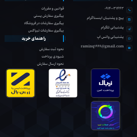
09140031443
قوانین و مقررات
پیگیری سفارش پستی
پیج و پشتیبان اینستاگرام
پیگیری سفارشات در فروشگاه
پشتیبانی تلگرام
پیگیری سفارشات تیپاکس
پشتیبانی واتس اپ
راهنمای خرید
raminq1999@gmail.com
نحوه ثبت سفارش
شیوه ی پرداخت
نحوه ارسال سفارش