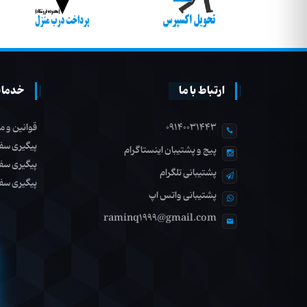
ارتباط با ما
خدمات
09140031443
قوانین و م
پیگیری سف
پیج و پشتیبان اینستاگرام
پیگیری سف
پشتیبانی تلگرام
پیگیری سف
پشتیبانی واتس اپ
raminq1999@gmail.com