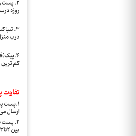
روزه درب 
درب منزل 
4.پیک(ف
کم ترین 
تفاوت پ
1.پست پی
ارسال می
بین 2تا3 روز کاری مرسولات تحویل داده می شوند.