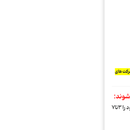
ات کمتر از 24 ساعت تحویل شرکت های
1. پست پیشتاز: با انتخاب پست پیشتاز در مرحله دوم خرید ، سفارشات خود را 3تا7