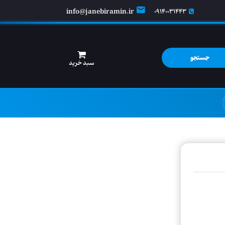
info@janebiramin.ir
09140031443
جستجو
سبد خرید