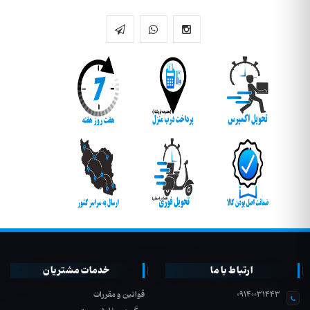
ارتباط با ما
خدمات مشتریان
09140031443
قوانین و مقررات