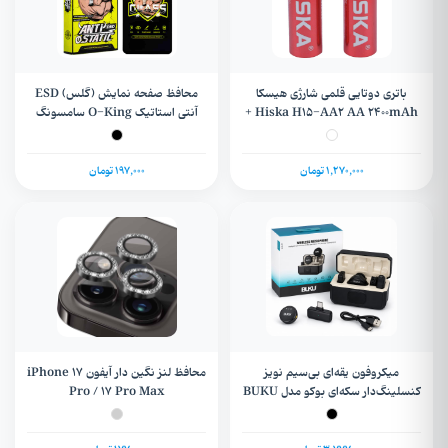
باتری دوتایی قلمی شارژی هیسکا
محافظ صفحه نمایش (گلس) ESD
Hiska H15-AA2 AA 2400mAh +
آنتی استاتیک O-King سامسونگ
گارانتی
Galaxy S20Fe / S20Life/ A52/
A52s/ A53/ A51/ M31s / Note 10
/ Note 10s / Note 11 4G / Poco
1,270,000 تومان
197,000 تومان
M4 Pro
میکروفون یقه‌ای بی‌سیم نویز
محافظ لنز نگین دار آیفون iPhone 17
کنسلینگ‌دار سکه‌ای بوکو مدل BUKU
Pro / 17 Pro Max
LJ-012