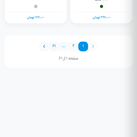
297,000 تومان
177,000 تومان
61
...
2
1
صفحه 1 از 61