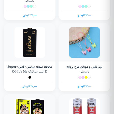
پاستیلی
37,000 تومان
37,000 تومان
آویز فلش و موبایل طرح پروانه
محافظ صفحه نمایش (گلس) Super
پاستیلی
D آنتی استاتیک OG It's Me
سامسونگ Galaxy A54 / S20 FE /
S23 FE 5G / S24 Plus
37,000 تومان
220,000 تومان