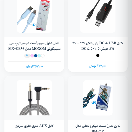
کابل USB به DC پاوربانکی 9v - 12v
کابل شارژر سوپرفست دوسرتایپ سی
،2A فیش DC 5.5×2.5
سیلیکونی MOXOM مدل MX-CB99
+1
677,000 تومان
267,000 تومان
کابل شارژ فست میکرو کنفی مدل
کابل AUX فنری فلزی سرکج
BM-33