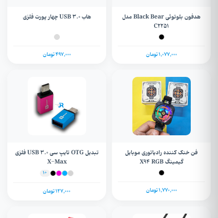
هدفون بلوتوثی Black Bear مدل
هاب USB 3.0 چهار پورت فلزی
C2251
1,077,000 تومان
497,000 تومان
فن خنک کننده رادیاتوری موبایل
تبدیل OTG تایپ سی USB 3.0 فلزی
گیمینگ X94 RGB
X-Max
+1
1,770,000 تومان
127,000 تومان