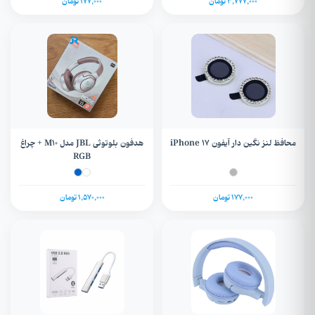
3,777,000 تومان
177,000 تومان
محافظ لنز نگین دار آیفون iPhone 17
هدفون بلوتوثی JBL مدل M10 + چراغ
RGB
177,000 تومان
1,570,000 تومان