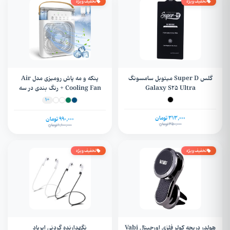
تخفیف ویژه
تخفیف ویژه
گلس Super D میتوبل سامسونگ
پنکه و مه پاش رومیزی مدل Air
Galaxy S25 Ultra
Cooling Fan + رنگ بندی در سه
سایز
+1
313,000 تومان
990,000 تومان
350,000 تومان
1,100,000 تومان
تخفیف ویژه
تخفیف ویژه
هولدر دریچه کولر فلزی اورجینال Vabi
نگهدارنده گردنی ایرپاد