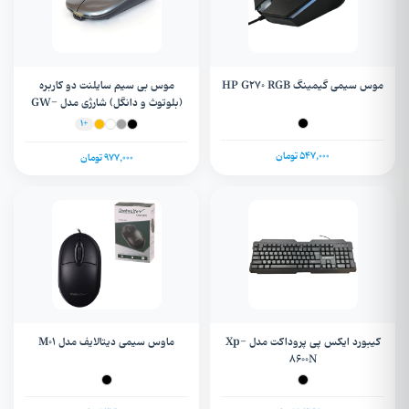
موس سیمی گیمینگ HP G270 RGB
موس بی سیم سایلنت دو کاربره
(بلوتوث و دانگل) شارژی مدل GW-
680 IP1600DPI + چراغ RGB
+1
547,000 تومان
977,000 تومان
کیبورد ایکس پی پروداکت مدل Xp-
ماوس سیمی دیتالایف مدل M01
8600N