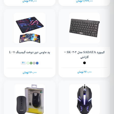
1,277,000 تومان
271,000 تومان
کیبورد SADATA مدل SK-202 +
پد ماوس دور دوخت گیمینگ L-11
گارانتی
+4
920,000 تومان
160,000 تومان