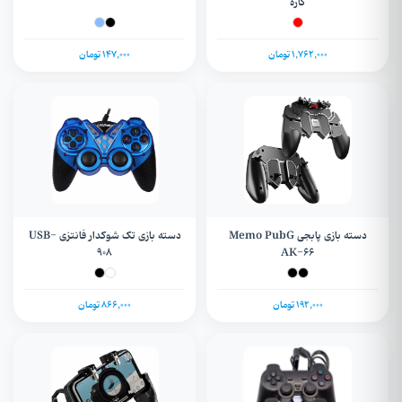
کاره
1,762,000 تومان
147,000 تومان
دسته بازی پابجی Memo PubG
دسته بازی تک شوکدار فانتزی USB-
908
AK-66
192,000 تومان
866,000 تومان