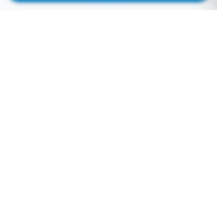
لوازم جانبی موبایل خاصی که تمایل به موجود شدن دارید را اینجا وارد کنید
توجه: فیلد پایین سرچ فروشگاه نمی باشد! برای سرچ محصول به بالای صفحه مراجعه کنید.
لطفا وارد سایت شوید!