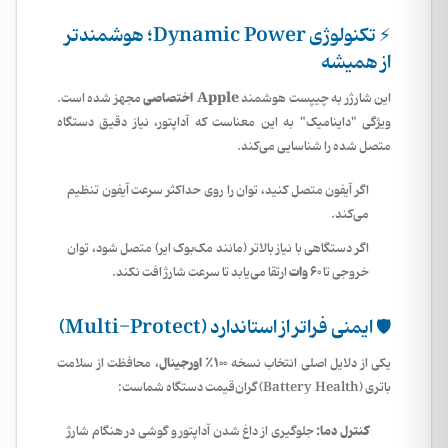
⚡ تکنولوژی Dynamic Power؛ هوشمندتر
از همیشه
Apple اختصاصی
این شارژر به چیپست هوشمند
مجهز شده است.
ویژگی "داینامیک" به این معناست که آداپتور، نیاز دقیق دستگاه
متصل شده را شناسایی می‌کند.
اگر آیفون متصل کنید، توان را روی حداکثر سرعت آیفون تنظیم
می‌کند.
اگر دستگاهی با نیاز بالاتر (مانند مک‌بوک ایر) متصل شود، توان
۶۰ وات
خروجی تا
ارتقا می‌یابد تا سرعت شارژ افت نکند.
🛡 ایمنی فراتر از استاندارد (Multi-Protect)
۱۰۰٪ اورجینال
یکی از دلایل اصلی انتخاب نسخه
، محافظت از سلامت
باتری (Battery Health) گران‌قیمت دستگاه شماست:
کنترل دما:
جلوگیری از داغ شدن آداپتور و گوشی در هنگام شارژ