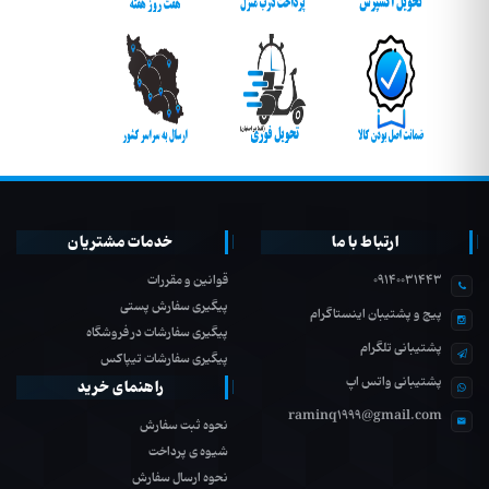
ارتباط با ما
خدمات مشتریان
09140031443
قوانین و مقررات
پیگیری سفارش پستی
پیج و پشتیبان اینستاگرام
پیگیری سفارشات در فروشگاه
پشتیبانی تلگرام
پیگیری سفارشات تیپاکس
پشتیبانی واتس اپ
راهنمای خرید
raminq1999@gmail.com
نحوه ثبت سفارش
شیوه ی پرداخت
نحوه ارسال سفارش