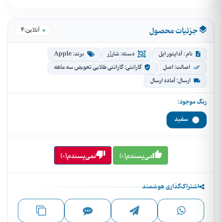
جزئیات محصول
4
●
آنلاین:
نام : آداپتور اپل
دسته: شارژر
برند: Apple
اصالت: اصل
گارانتی: گارانتی طلایی تعویض سه ماهه
ارسال: آماده ارسال
رنگ موجود:
سفید
می‌پسندم(0)
نمی‌پسندم(0)
اشتراک‌گذاری هوشمند