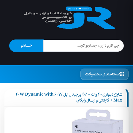
جستجو
دسته‌بندی محصولات
شارژر دیواری 40 وات 100% اورجینال اپل 40W Dynamic with 60W
Max + گارانتی و ارسال رایگان