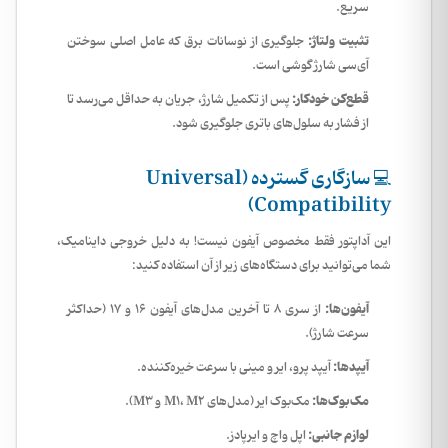
سریع.
تثبیت ولتاژ:
جلوگیری از نوسانات برق که عامل اصلی سوختن
آی‌سی شارژ گوشی است.
قطع‌کن خودکار:
پس از تکمیل شارژ، جریان به حداقل می‌رسد تا
از فشار به سلول‌های باتری جلوگیری شود.
💻 سازگاری گسترده (Universal
Compatibility)
این آداپتور فقط مخصوص آیفون نیست! به دلیل خروجی داینامیک،
شما می‌توانید برای دستگاه‌های زیر از آن استفاده کنید:
آیفون‌ها:
از سری ۸ تا آخرین مدل‌های آیفون ۱۶ و ۱۷ (حداکثر
سرعت شارژ).
آیپدها:
آیپد پرو، ایر و مینی با سرعت خیره‌کننده.
مک‌بوک‌ها:
مک‌بوک ایر (مدل‌های M1، M2 و M3).
لوازم جانبی:
اپل واچ و ایرپادز.