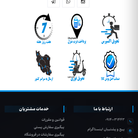
ارتباط با ما
خدمات مشتریان
09140031443
قوانین و مقررات
پیگیری سفارش پستی
پیج و پشتیبان اینستاگرام
پیگیری سفارشات در فروشگاه