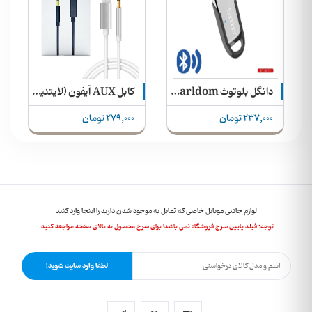
E-1
دانگل بلوتوث USB Bluetooth Earldom مدل M73
کابل AUX آیفون (لایتنینگ)
237,000 تومان
279,000 تومان
لوازم جانبی موبایل خاصی که تمایل به موجود شدن دارید را اینجا وارد کنید
توجه: فیلد پایین سرچ فروشگاه نمی باشد! برای سرچ محصول به بالای صفحه مراجعه کنید.
لطفا وارد سایت شوید!