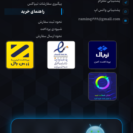
پشتیبانی تلگرام
پیگیری سفارشات تیپاکس
پشتیبانی واتس اپ
راهنمای خرید
raminq1999@gmail.com
نحوه ثبت سفارش
شیوه ی پرداخت
نحوه ارسال سفارش