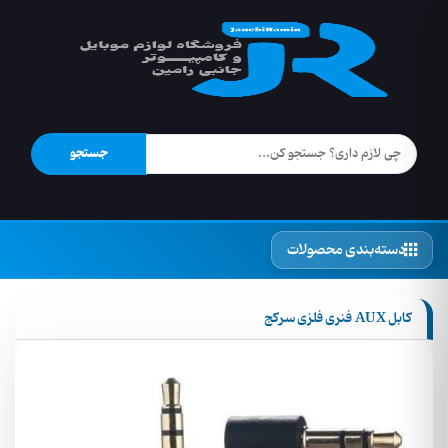
جستجو
دسته‌بندی محصولات
کابل AUX فنری فلزی سرکج