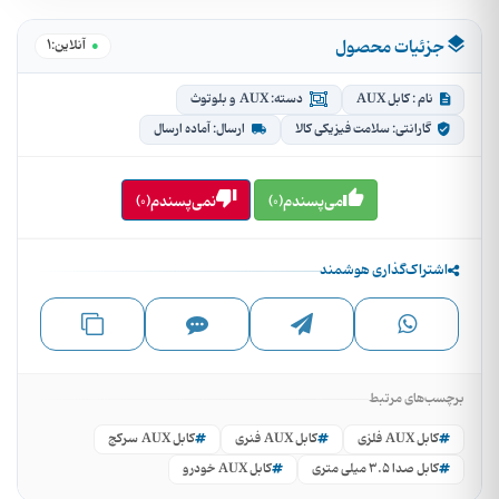
جزئیات محصول
1
آنلاین:
نام : کابل AUX
دسته: AUX و بلوتوث
گارانتی: سلامت فیزیکی کالا
ارسال: آماده ارسال
می‌پسندم(0)
نمی‌پسندم(0)
اشتراک‌گذاری هوشمند
برچسب‌های مرتبط
کابل AUX فلزی
کابل AUX فنری
کابل AUX سرکج
کابل صدا 3.5 میلی متری
کابل AUX خودرو