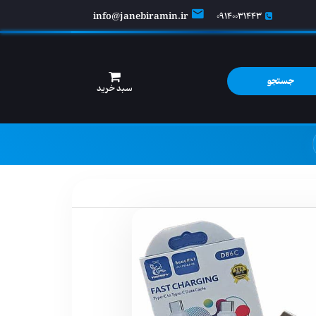
info@janebiramin.ir
09140031443
جستجو
سبد خرید