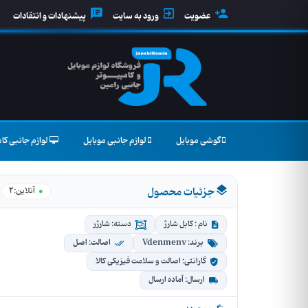
عضویت
ورود به سایت
پیشنهادات و انتقادات
گوشی موبایل
لوازم جانبی موبایل
لوازم جانبی کام
جزئیات محصول
2
آنلاین:
نام : کابل شارژ
دسته: شارژر
برند: Vdenmenv
اصالت: اصل
گارانتی: اصالت و سلامت فیزیکی کالا
ارسال: آماده ارسال