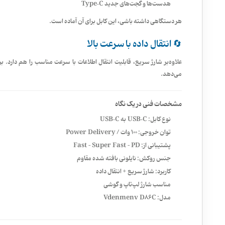
هدست‌ها و گجت‌های جدید Type‑C
هر دستگاهی داشته باشی، این کابل برای آن آماده است.
🔄 انتقال داده با سرعت بالا
علاوه‌بر شارژ سریع، قابلیت انتقال اطلاعات با سرعت مناسب را هم دارد. ب
می‌دهد.
مشخصات فنی در یک نگاه
نوع کابل: USB‑C به USB‑C
توان خروجی: 100 وات / Power Delivery
پشتیبانی از: Fast – Super Fast – PD
جنس روکش: نایلونی بافته شده مقاوم
کاربرد: شارژ سریع + انتقال داده
مناسب شارژ لپ‌تاپ و گوشی
مدل: Vdenmenv D86C