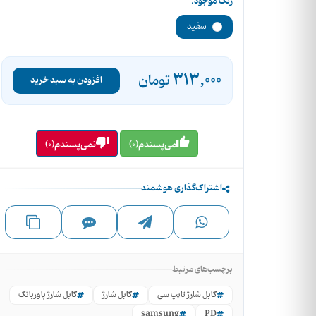
رنگ موجود:
سفید
313,000
تومان
افزودن به سبد خرید
می‌پسندم(0)
نمی‌پسندم(0)
اشتراک‌گذاری هوشمند
برچسب‌های مرتبط
کابل شارژ تایپ سی
کابل شارژ
کابل شارژ پاوربانک
samsung
PD