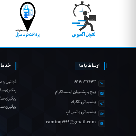
ارتباط با ما
خدمات
09140031443
قوانین و م
پیگیری سف
پیج و پشتیبان اینستاگرام
پیگیری سف
پشتیبانی تلگرام
پیگیری سف
پشتیبانی واتس اپ
raminq1999@gmail.com