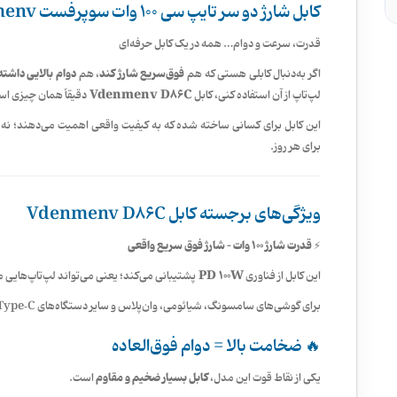
کابل شارژ دو سر تایپ سی 100 وات سوپرفست Vdenmenv مدل D86C
قدرت، سرعت و دوام… همه در یک کابل حرفه‌ای
فوق‌سریع شارژ کند
دوام بالایی داشته
اگر به‌دنبال کابلی هستی که هم
، هم
Vdenmenv D86C
لپ‌تاپ از آن استفاده کنی، کابل
دقیقاً همان چیزی است
این کابل برای کسانی ساخته شده که به کیفیت واقعی اهمیت می‌دهند؛ ن
برای هر روز.
ویژگی‌های برجسته کابل Vdenmenv D86C
⚡ قدرت شارژ 100 وات – شارژ فوق سریع واقعی
PD 100W
این کابل از فناوری
پشتیبانی می‌کند؛ یعنی می‌تواند لپ‌تاپ‌هایی م
برای گوشی‌های سامسونگ، شیائومی، وان‌پلاس و سایر دستگاه‌های Type‑C هم به‌صورت
🔥 ضخامت بالا = دوام فوق‌العاده
کابل بسیار ضخیم و مقاوم
یکی از نقاط قوت این مدل،
است.