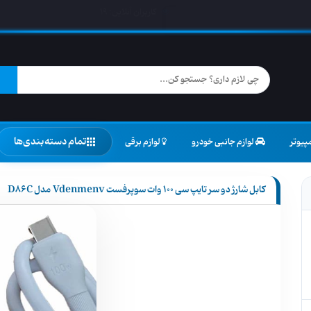
کاربران آنلاین:
19
تمام دسته‌بندی‌ها
پیوتر
لوازم جانبی خودرو
لوازم برقی
کابل شارژ دو سر تایپ سی 100 وات سوپرفست Vdenmenv مدل D86C