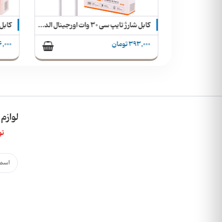
شارژر دیواری 40 وات 100% اورجینال اپل 40W Dynamic with 60W Max + گارانتی و ارسال رایگان
کابل شارژ تایپ سی 30 وات اورجینال الدینیو
393,000 تومان
396,000 
لوازم
تو