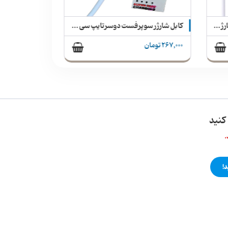
کابل دو سر تایپ سی سوپر فست شارژ سامسونگ 100% اصلی سرجعبه + جعبه گوشی و سوزن سیم کارت
کابل شارژر سوپرفست دوسرتایپ سی سیلیکونی MOXOM مدل MX-CB99
267,000 تومان
کنید
.
!