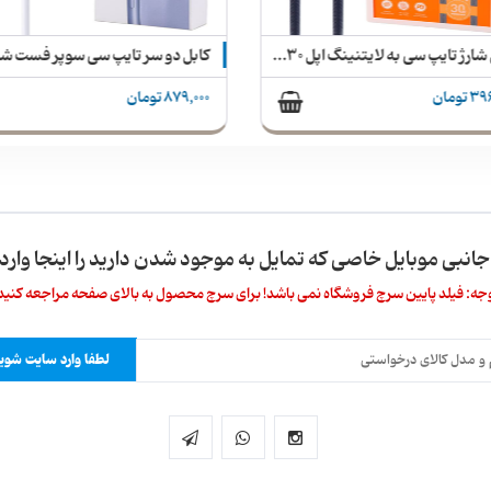
کابل شارژ تایپ سی به لایتنینگ اپل 30وات اورجینال الدینیو مدل LC441i
تومان
879,000 تومان
 جانبی موبایل خاصی که تمایل به موجود شدن دارید را اینجا وارد 
جه: فیلد پایین سرچ فروشگاه نمی باشد! برای سرچ محصول به بالای صفحه مراجعه کنید
لطفا وارد سایت شوید