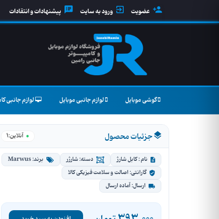
عضویت
ورود به سایت
پیشنهادات و انتقادات
گوشی موبایل
لوازم جانبی موبایل
لوازم جانبی کام
جزئیات محصول
1
●
آنلاین:
نام : کابل شارژ
دسته: شارژر
برند: Marwus
گارانتی: اصالت و سلامت فیزیکی کالا
ارسال: آماده ارسال