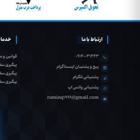
ارتباط با ما
خدمات
09140031443
قوانین و م
پیگیری سف
پیج و پشتیبان اینستاگرام
پیگیری سف
پشتیبانی تلگرام
پیگیری سف
پشتیبانی واتس اپ
raminq1999@gmail.com