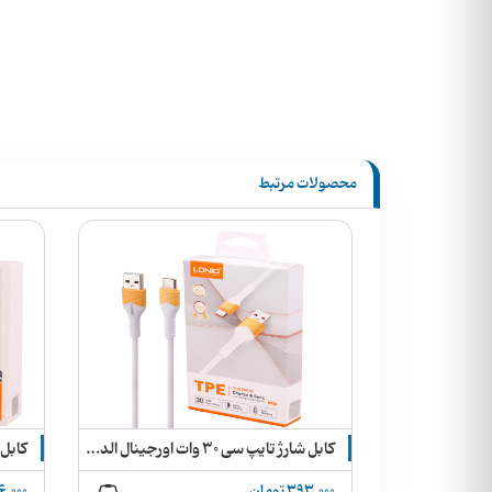
محصولات مرتبط
شارژر دیواری 40 وات 100% اورجینال اپل 40W Dynamic with 60W Max + گارانتی و ارسال رایگان
کابل شارژ تایپ سی 30 وات اورجینال الدینیو
393,000 تومان
396,000 