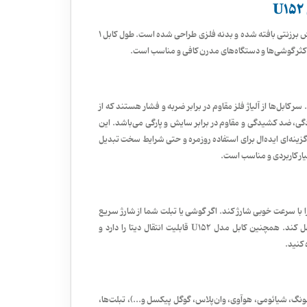
این کابل شارژ دو سر تایپ سی، محصول برند Marwus مدل U152، با روکش برزنتی بافته شده و بدنه فلزی طراحی شده است. طول کابل ۱
شده است. سر کابل‌ها از آلیاژ فلز مقاوم در برابر ضربه و فشار هستند که از
، ضد کشیدگی و مقاوم در برابر سایش و پارگی می‌باشد. این
گزینه‌ای ایده‌ال برای استفاده روزمره و حتی شرایط سخت تبدیل
ر است دستگاه‌های سازگار را با سرعت خوبی شارژ کند. اگر گوشی یا تبلت شما از شارژ سریع
پشتیبانی می‌کند، این کابل می‌تواند جریان مورد نیاز را به طور پایدار منتقل کند. همچنین کابل مدل U152 قابلیت انتقال دیتا را دارد و
 کنید.
ونگ، شیائومی، هوآوی، وان‌پلاس، گوگل پیکسل و...)، تبلت‌ها،