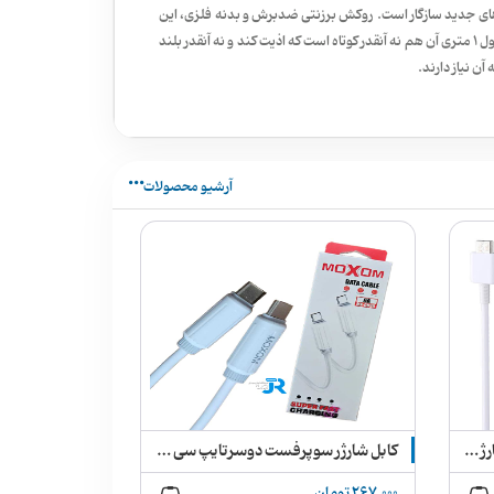
های جدید سازگار است. روکش برزنتی ضدبرش و بدنه فلزی، این
کابل را برای استفاده در خودرو، اداره، منزل و سفر بسیار مناسب کرده است. طول ۱ متری آن هم نه آنقدر کوتاه است که اذیت کند و نه آنقدر بلند
آن نیاز دارند.
آرشیو محصولات
کابل دو سر تایپ سی سوپر فست شارژ سامسونگ 100% اصلی سرجعبه + جعبه گوشی و سوزن سیم کارت
کابل شارژر سوپرفست دوسرتایپ سی سیلیکونی MOXOM مدل MX-CB99
267,000 تومان