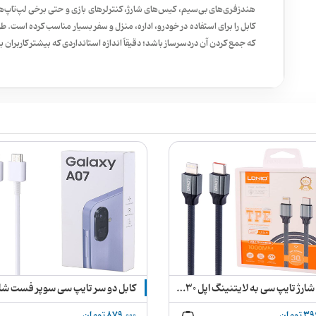
هندزفری‌های بی‌سیم، کیس‌های شارژ، کنترلرهای بازی و حتی برخی لپ‌تاپ‌
که جمع کردن آن دردسرساز باشد؛ دقیقاً اندازه استانداردی که بیشتر کاربران به 
کابل شارژ تایپ سی به لایتنینگ اپل 30وات اورجینال الدینیو مدل LC441i
تومان
879,000 تومان