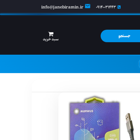
info@janebiramin.ir
09140031443
جستجو
سبد خرید