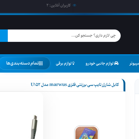
کاربران آنلاین:
2
تمام دسته‌بندی‌ها
پیوتر
لوازم جانبی خودرو
لوازم برقی
کابل شارژر تایپ سی برزنتی فلزی marwus مدل U152