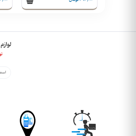
لوازم
تو