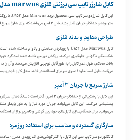
کابل شارژر تایپ سی برزنتی فلزی marwus مدل U152
متر بوده و حداکثر جریان قابل پشتیبانی ۳ آمپر می‌باشد که برای شارژ سریع اکثر گوشی‌ها و دستگاه‌های مدرن کافی و مناسب است.
طراحی مقاوم و بدنه فلزی
کابل Marwus مدل U152 با رویکردی صنعتی و بادوام ساخته 
شکستگی ناگهانی جلوگیری می‌کند. روکش برزنتی بافته شده ضد گره خوردگی
بافت محکم، طول عمر کابل را به طور قابل توجهی افزایش می‌دهد و آن را به 
می‌کند. طول استاندارد ۱ متری نیز برای استفاده در خانه، محل کار و خودرو بسیار کاربردی و مناسب است.
شارژ سریع با جریان ۳ آمپر
این کابل با پشتیبانی از حداکثر جریان ۳ آمپر، قاد
می‌توانید برای همگام‌سازی فایل‌های خود بین گوشی و کامپیوتر از آن استفاده
سازگاری گسترده و مناسب برای استفاده روزمره
کانکتور دو سر تایپ سی این کابل، با اکثر گوشی‌های اندرویدی مدرن (سامس