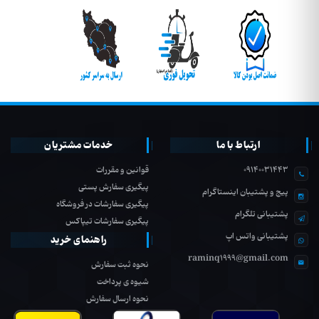
ارتباط با ما
خدمات مشتریان
09140031443
قوانین و مقررات
پیگیری سفارش پستی
پیج و پشتیبان اینستاگرام
پیگیری سفارشات در فروشگاه
پشتیبانی تلگرام
پیگیری سفارشات تیپاکس
پشتیبانی واتس اپ
راهنمای خرید
raminq1999@gmail.com
نحوه ثبت سفارش
شیوه ی پرداخت
نحوه ارسال سفارش