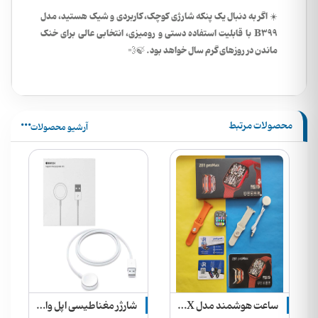
اگر به دنبال یک پنکه شارژی کوچک، کاربردی و شیک هستید، مدل
☀️
B399 با قابلیت استفاده دستی و رومیزی، انتخابی عالی برای خنک
ماندن در روزهای گرم سال خواهد بود.
🍃💨
محصولات مرتبط
آرشیو محصولات
ساعت هوشمند مدل Z81 PROMAX همراه 2 بند
شارژر مغناطیسی اپل واچ 1 متری
ساعت هوشمند اورجینال شیائومی مدل QCY Watch Elite