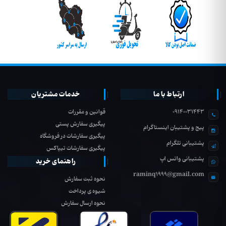
ارتباط با ما
خدمات مشتریان
09140031443
قوانین و مقررات
پیگیری سفارش پستی
پیج و پشتیبان اینستاگرام
پیگیری سفارشات در فروشگاه
پشتیبانی تلگرام
پیگیری سفارشات تیپاکس
پشتیبانی واتس اپ
راهنمای خرید
raminq1999@gmail.com
نحوه ثبت سفارش
شیوه ی پرداخت
نحوه ارسال سفارش