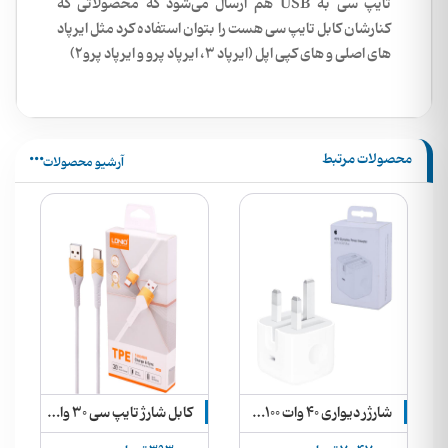
تایپ سی به USB هم ارسال می‌شود که محصولاتی که
کنارشان کابل تایپ سی هست را بتوان استفاده کرد مثل ایرپاد
های اصلی و های کپی اپل (ایرپاد 3، ایرپاد پرو و ایرپاد پرو2)
محصولات مرتبط
آرشیو محصولات
شارژر دیواری 40 وات 100% اورجینال اپل 40W Dynamic with 60W Max + گارانتی و ارسال رایگان
کابل شارژ تایپ سی 30 وات اورجینال الدینیو