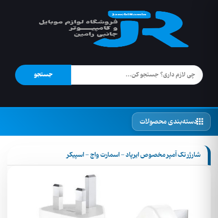
جستجو
دسته‌بندی محصولات
شارژر تک آمپر مخصوص ایرپاد - اسمارت واچ - اسپیکر