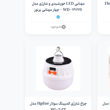
ل Flexible
مهتابی LED خورشیدی و شارژی مدل
WD-7977S - چهار مهتابی پرنور
ناموجود
پروژکتور شارژی و خورشیدی Solar مدل
چراغ شارژی کمپینگ سولار Hgdue مدل
HG-۲۰۲۳