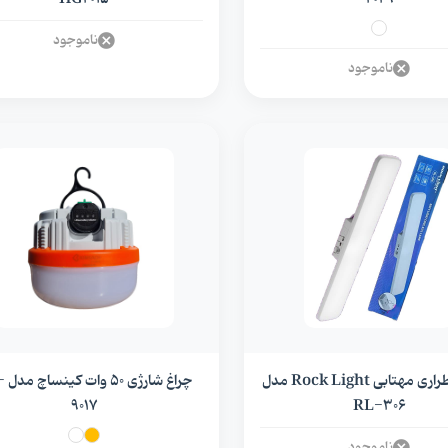
ناموجود
ناموجود
چراغ اضطراری مهتابی Rock Light مدل
چراغ ش
9017
RL-306
ناموجود