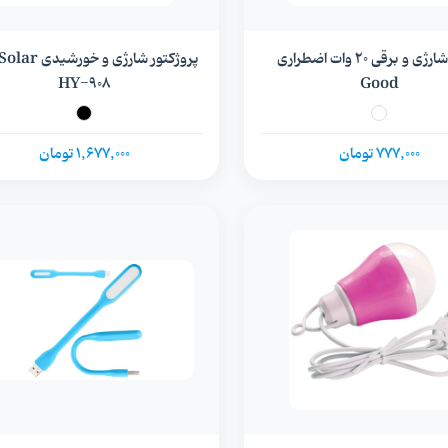
لامپ شارژی و برقی 20 وات اضطراری
HY-908
Good
777,000 تومان
1,677,000 تومان