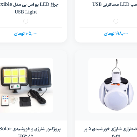
LE مسافرتی USB
چراغ LED یو اس بی مد
USB Light
198,000 تومان
105,000 تومان
لامپ اضطراری شارژی خورشیدی 5 پر
HG2015
2029