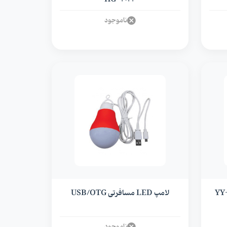
ناموجود
ارژی 50 وات کینساچ مدل YY-
لامپ LED مسافرتی USB/OTG
ناموجود