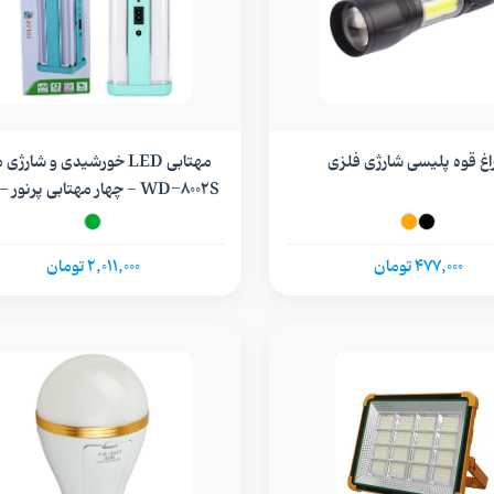
اغ قوه پلیسی شارژی فلزی
مهتابی LED خورشیدی و شارژ
WD-8002S - چهار مهتابی پرنور 
بزرگ
477,000 تومان
2,011,000 تومان