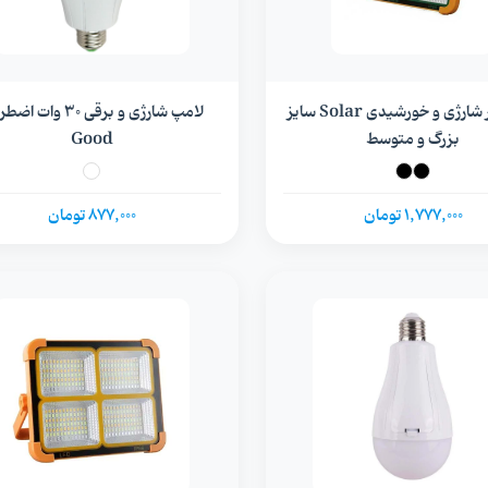
پروژکتور شارژی و خورشیدی Solar سایز
لامپ شارژی و برقی 30 وات 
بزرگ و متوسط
Good
1,777,000 تومان
877,000 تومان