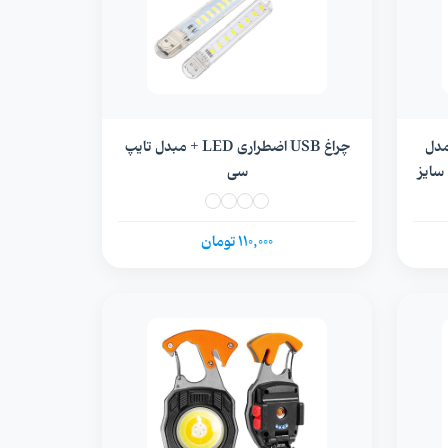
ی مدل
چراغ USB اضطراری LED + مبدل تایپ
- سایز
سی
110,000 تومان