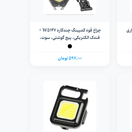
اضطراری
چراغ قوه کمپینگ چندکاره W5147 +
فندک الکتریکی، پیچ گوشتی، سوت،
نوشابه بازکن، کاتر و...
597,000 تومان