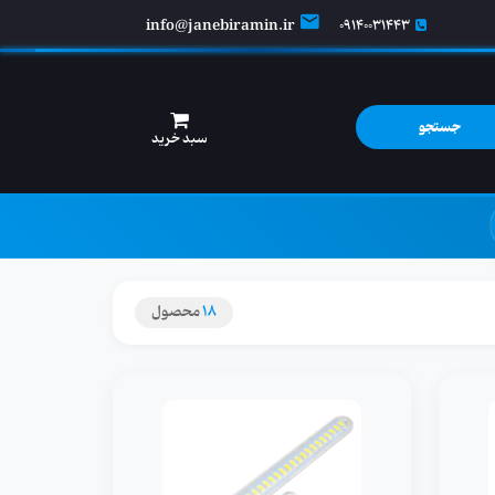
info@janebiramin.ir
09140031443
جستجو
سبد خرید
18
محصول