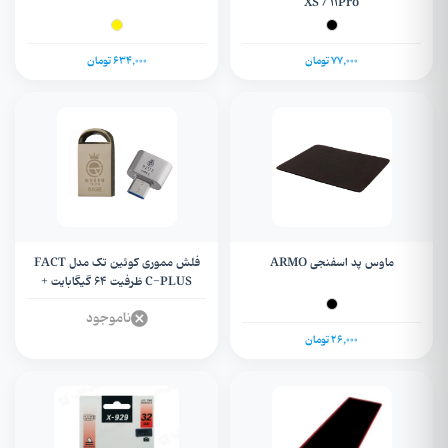
XS / 11Pro
77,000 تومان
634,000 تومان
ماوس پد اسفنجی ARMO
فلش مموری کوئین تک مدل FACT
C-PLUS ظرفیت 64 گیگابایت +
OTG تایپ سی
ناموجود
26,000 تومان