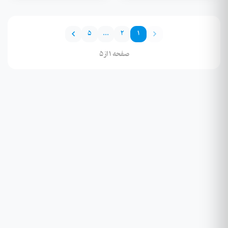
5
...
2
1
صفحه 1 از 5