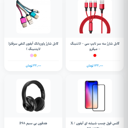
کابل شارژ سه سر تایپ سی - لاتنینگ
کابل شارژ پاوربانک آیفون کنفی سرفلز(
- میکرو
لایتنینگ )
132,000 تومان
32,000 تومان
گلس فول چسب شیشه ای آیفون X /
هدفون بی سیم P68