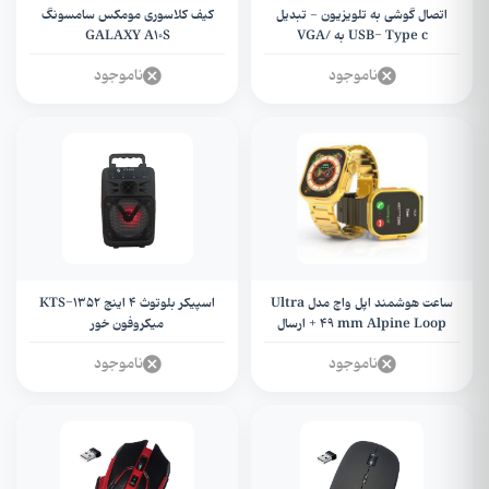
اتصال گوشی به تلویزیون - تبدیل
کیف کلاسوری مومکس سامسونگ
USB- Type c به VGA/
GALAXY A10S
DVI/HDMI/USB مدل MN
ناموجود
ناموجود
ساعت هوشمند اپل واچ مدل Ultra
اسپیکر بلوتوث 4 اینچ KTS-1352
49 mm Alpine Loop + ارسال
میکروفون خور
رایگان
ناموجود
ناموجود