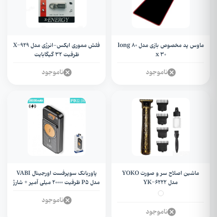
ماوس پد مخصوص بازی مدل long 80
فلش مموری ایکس-انرژی مدل X-929
x 30
ظرفیت 32 گیگابایت
ناموجود
ناموجود
ماشین اصلاح سر و صورت YOKO
پاوربانک سوپرفست اورجینال VABI
مدل YK-6222
مدل P5 ظرفیت 20000 میلی آمپر + شارژ
وایرلس
ناموجود
ناموجود