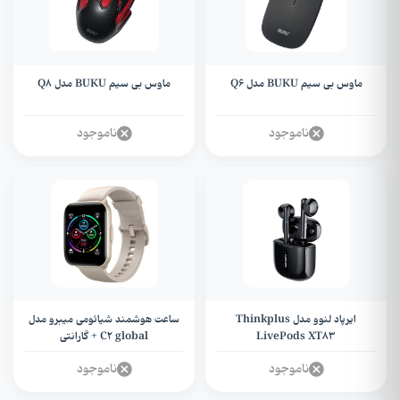
ماوس بی سیم BUKU مدل Q6
ماوس بی سیم BUKU مدل Q۸
ناموجود
ناموجود
ایرپاد لنوو مدل Thinkplus
ساعت هوشمند شیائومی میبرو مدل
LivePods XT۸۳
C2 global + گارانتی
ناموجود
ناموجود