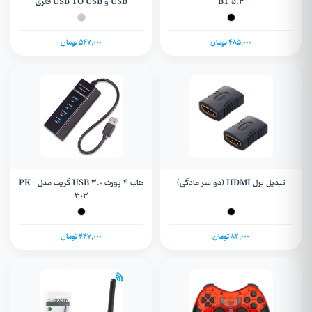
BT 5.3
USB و USB TO USB فلزی
485,000 تومان
547,000 تومان
تبدیل برل HDMI (دو سر مادگی)
هاب 4 پورت USB 3.0 گریت مدل PK-
303
82,000 تومان
447,000 تومان