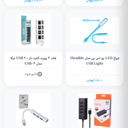
866,000 تومان
1,128,000 تومان
چراغ LED یو اس بی مدل Flexible
هاب 4 پورت کلید دار USB 2.0 ترکا
USB Light
مدل USB-4
ناموجود
105,000 تومان