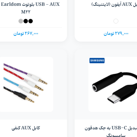
فون (لایتنینگ)
AUX
M22
279,000 تومان
267,000 تومان
کابل تبدیل USB-C به جک هدفون
کابل AUX کنفی
سامسونگ