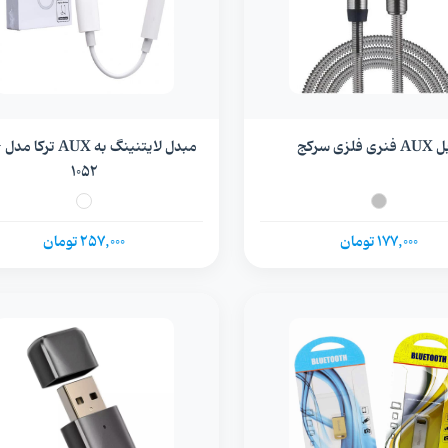
ری فلزی سرکج
مب
1052
177,000 تومان
257,000 تومان