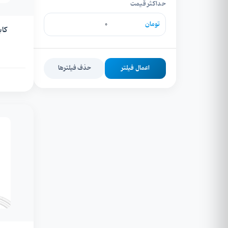
حداکثر قیمت
تومان
کابل AUX برز
اعمال فیلتر
حذف فیلترها