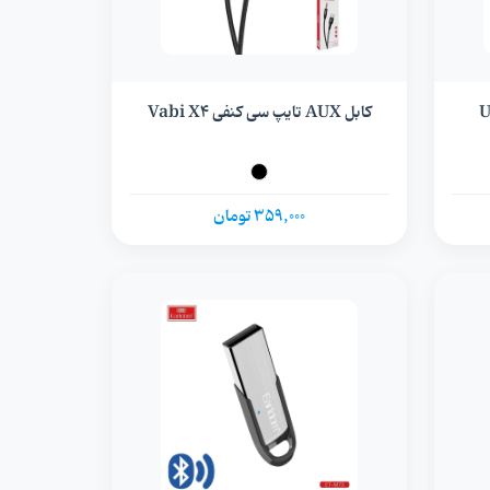
US
کابل AUX تایپ سی کنفی Vabi X4
359,000 تومان