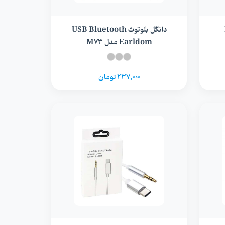
دانگل بلوتوث USB Bluetooth
Earldom مدل M73
237,000 تومان