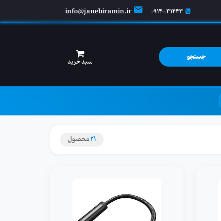
info@janebiramin.ir
09140031443
جستجو
سبد خرید
21
محصول