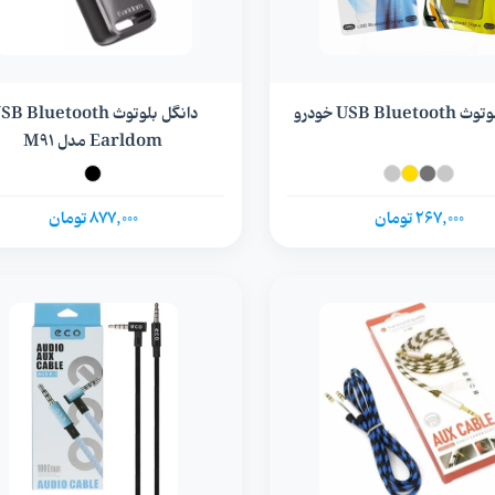
USB Blue خودرو
دانگل بلوتوث B Bluetooth
Earldom مدل M91
267,000 تومان
877,000 تومان