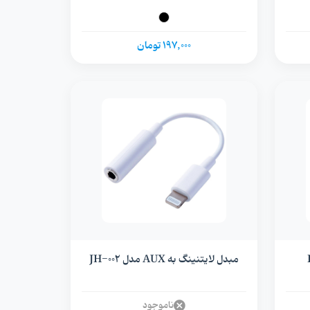
197,000 تومان
مبدل لایتنینگ به AUX مدل JH-002
ناموجود