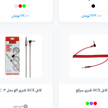
223,000 تومان
77,000 تومان
کابل AUX فنری سرکج
کابل AUX فنری اکو مدل E-3
ناموجود