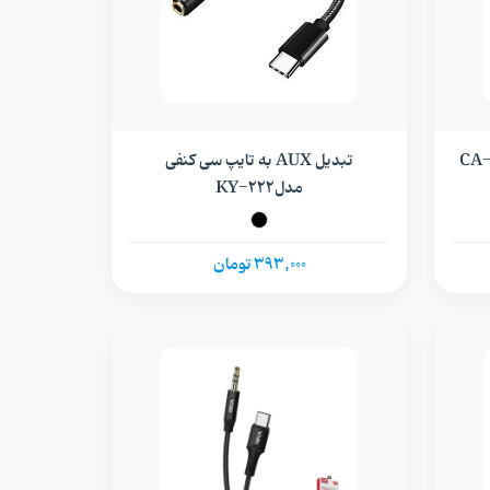
دل لایتنینگ به AUX ترکا مدل CA-
تبدیل AUX به تایپ سی کنفی
مدلKY-۲۲۲
393,000 تومان