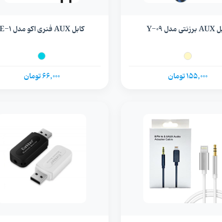
نتی مدل Y-09
کابل AUX فنری اکو مدل E-1
155,000 تومان
66,000 تومان