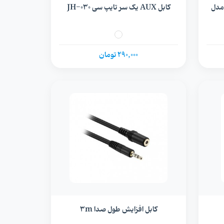
USB -  بلوتوث Earldom مدل
کابل AUX یک سر تایپ سی JH-030
290,000 تومان
کابل افزایش طول صدا 3m