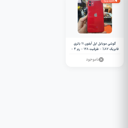
تخفیف ویژه
گوشی موبایل اپل آیفون 11 باتری
فابریک 87% - ظرفیت 128 - رم 4 -
Iphone 11 (استوک)
ناموجود