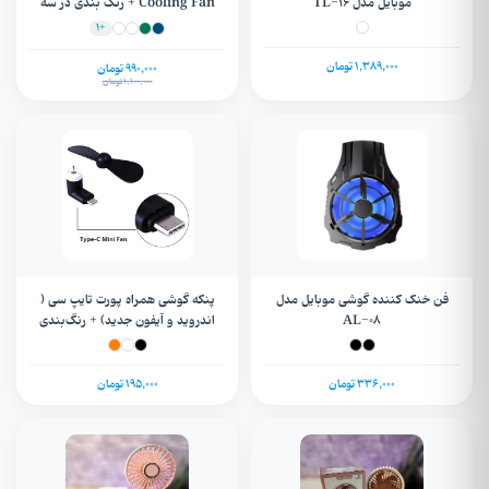
موبایل مدل TL-16
Cooling Fan + رنگ بندی در سه
سایز
+1
1,389,000 تومان
990,000 تومان
1,100,000 تومان
فن خنک کننده گوشی موبایل مدل
پنکه گوشی همراه پورت تایپ سی (
AL-08
اندروید و آیفون جدید) + رنگ‌بندی
336,000 تومان
195,000 تومان