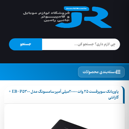
جستجو
دسته‌بندی محصولات
پاوربانک سوپرفست 25 وات 20000میلی آمپر سامسونگ مدل EB-P5300 +
گارانتی