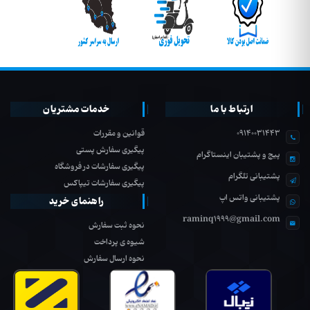
ارتباط با ما
خدمات مشتریان
09140031443
قوانین و مقررات
پیگیری سفارش پستی
پیج و پشتیبان اینستاگرام
پیگیری سفارشات در فروشگاه
پشتیبانی تلگرام
پیگیری سفارشات تیپاکس
پشتیبانی واتس اپ
راهنمای خرید
raminq1999@gmail.com
نحوه ثبت سفارش
شیوه ی پرداخت
نحوه ارسال سفارش