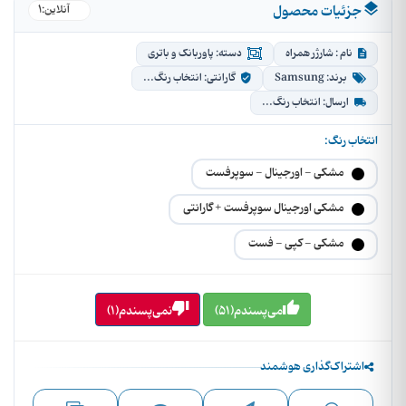
جزئیات محصول
1
آنلاین:
نام : شارژر همراه
دسته: پاوربانک و باتری
برند: Samsung
گارانتی: انتخاب رنگ...
ارسال: انتخاب رنگ...
انتخاب رنگ:
مشکی - اورجینال - سوپرفست
مشکی اورجینال سوپرفست + گارانتی
مشکی - کپی - فست
می‌پسندم(51)
نمی‌پسندم(1)
اشتراک‌گذاری هوشمند