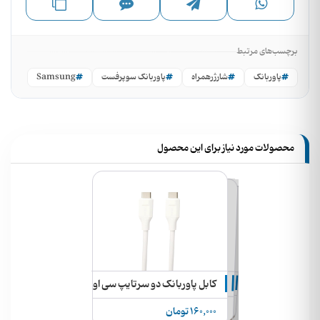
برچسب‌های مرتبط
پاوربانک
شارژرهمراه
پاوربانک سوپرفست
Samsung
محصولات مورد نیاز برای این محصول
کیف محافظ هارد و پاوربانک
ک
یف چرمی محافظ پاوربانک های 20000 میلی آمپر
کابل پاوربانک دو سرتایپ سی اورجینال Tranyoo مدل P18
_____نا موجود_____
_____نا موجود_____
160,000 تومان