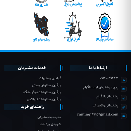
ارتباط با ما
خدمات مشتریان
09140031443
قوانین و مقررات
پیگیری سفارش پستی
پیج و پشتیبان اینستاگرام
پیگیری سفارشات در فروشگاه
پشتیبانی تلگرام
پیگیری سفارشات تیپاکس
پشتیبانی واتس اپ
راهنمای خرید
raminq1999@gmail.com
نحوه ثبت سفارش
شیوه ی پرداخت