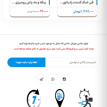
پنکه و مه پاش رومیزی مدل Air Cooling Fan + رنگ بندی در سه سایز
فن خنک کننده گوشی موبایل مدل AL-08
990,000
336,000 تومان
1,100,000
تومان
لوازم جانبی موبایل خاصی که تمایل به موجود شدن دارید را اینجا وارد کنید
توجه: فیلد پایین سرچ فروشگاه نمی باشد! برای سرچ محصول به بالای صفحه مراجعه کنید.
لطفا وارد سایت شوید!