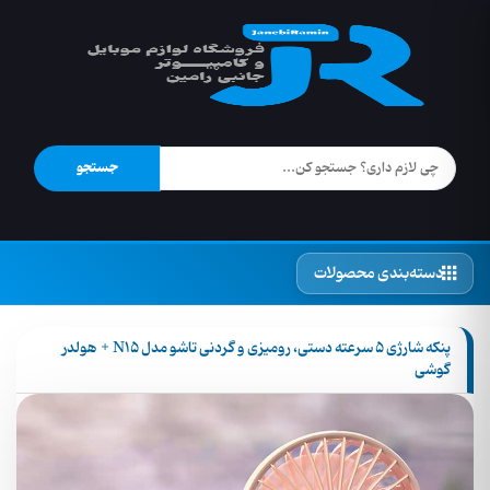
جستجو
دسته‌بندی محصولات
پنکه شارژی 5 سرعته دستی، رومیزی و گردنی تاشو مدل N15 + هولدر
گوشی