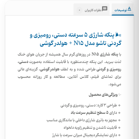
0
توضیحات
نظرات کاربران
🌬️ پنکه شارژی 5 سرعته دستی، رومیزی و
گردنی تاشو مدل N15 + هولدر گوشی
پنکه شارژی N15
با
در روزهای گرم سال همیشه از جریان هوای خنک
دستی،
لذت ببرید. این پنکه چندمنظوره با قابلیت استفاده به‌صورت
رومیزی و گردنی
هولدر گوشی
طراحی شده و به لطف
، گزینه‌ای عالی
برای تماشای فیلم، کلاس آنلاین، مطالعه و کار روزانه محسوب
می‌شود.
ویژگی‌های محصول
✨
🔹 طراحی 3 کاره: دستی، رومیزی و گردنی
5 سطح تنظیم سرعت باد
🔹 دارای
🔹 مجهز به باتری شارژی داخلی با ماندگاری مناسب
🔹 قابلیت تاشدن و تنظیم زاویه دلخواه
🔹 دارای نمایشگر دیجیتال میزان سرعت یا شارژ