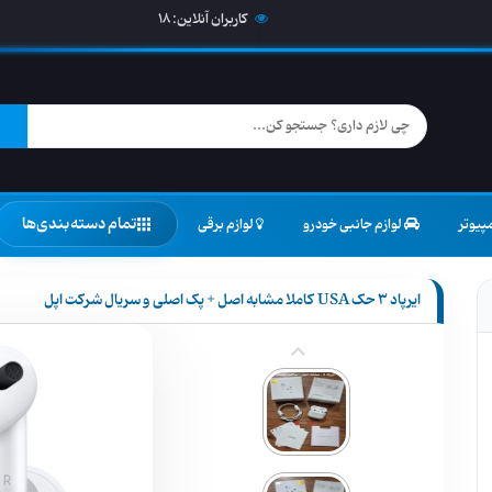
کاربران آنلاین:
18
تمام دسته‌بندی‌ها
پیوتر
لوازم جانبی خودرو
لوازم برقی
ایرپاد 3 حک USA کاملا مشابه اصل + پک اصلی و سریال شرکت اپل