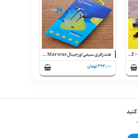
هندزفری سیمی اورجینال Marwus مدل E506-MV
هندزفری سیمی Sports Bass
164,000 تومان
کنید
.