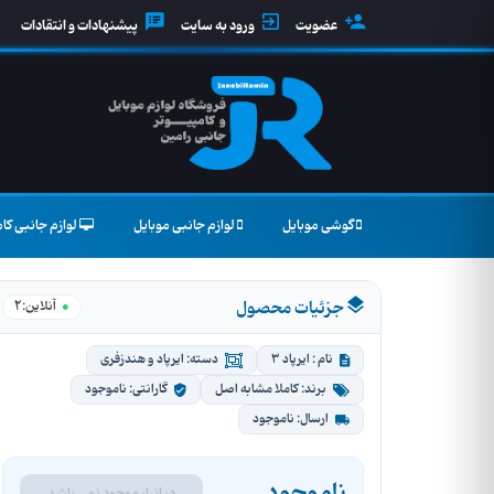
عضویت
ورود به سایت
پیشنهادات و انتقادات
گوشی موبایل
لوازم جانبی موبایل
لوازم جانبی کام
جزئیات محصول
2
●
آنلاین:
نام : ایرپاد 3
دسته: ایرپاد و هندزفری
برند: کاملا مشابه اصل
گارانتی: ناموجود
ارسال: ناموجود