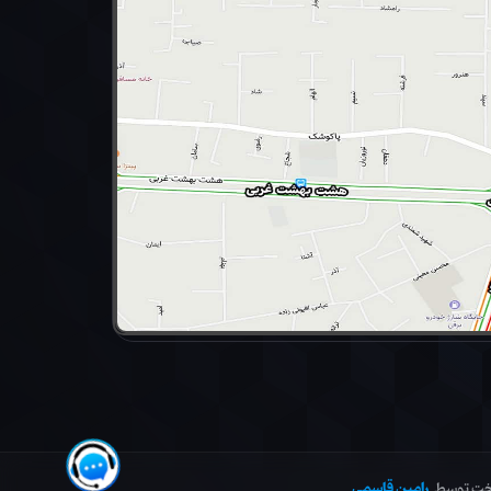
رامین قاسمی
خت توسط