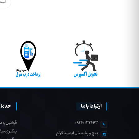
ارتباط با ما
خدمات
09140031443
قوانین و م
پیگیری سف
پیج و پشتیبان اینستاگرام