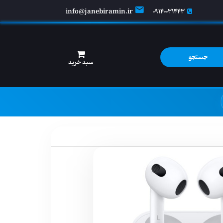
info@janebiramin.ir
09140031443
جستجو
سبد خرید